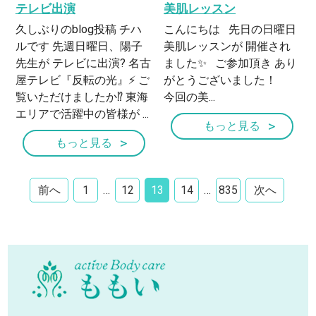
テレビ出演
美肌レッスン
久しぶりのblog投稿 チハ
こんにちは 先日の日曜日
ルです 先週日曜日、陽子
美肌レッスンが 開催され
先生が テレビに出演? 名古
ました✨ ご参加頂き あり
屋テレビ『反転の光』⚡️ ご
がとうございました！
覧いただけましたか⁉️ 東海
今回の美...
エリアで活躍中の皆様が ...
もっと見る
もっと見る
前へ
1
…
12
13
14
…
835
次へ