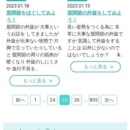
2023.01.18
2023.01.15
股関節をほぐしてみよ
股関節の外旋をしてみよ
う！
う！
股関節の外旋が 大事とい
良い姿勢をつくる為に 非
うお話を してきましたが
常に大事な股関節の外旋で
外旋が出来ない状態で 片
すが 意識して外旋をする
脚で立っていたりしている
ことは 以外に少ないので
と 股関節の周りの筋肉が
はないでしょうか？ &...
硬くなり 外旋のしにくさ
もっと見る
や 血行不良を...
もっと見る
前へ
1
…
24
25
26
…
835
次へ