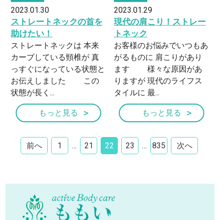
2023.01.30
2023.01.29
ストレートネックの首を
現代の肩こり！ストレー
助けたい！
トネック
ストレートネックは 本来
お客様のお悩みでいつもあ
カーブしている頸椎が 真
がるものに 肩こりがあり
っすぐになっている状態と
ます 様々な原因があ
お伝えしました この
りますが 現代のライフス
状態が長く...
タイルに 最...
もっと見る
もっと見る
前へ
1
…
21
22
23
…
835
次へ