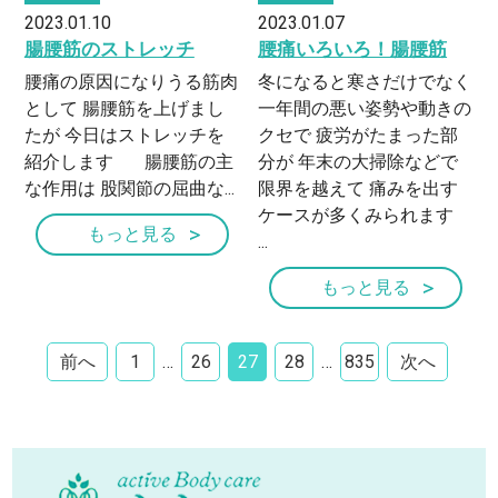
2023.01.10
2023.01.07
腸腰筋のストレッチ
腰痛いろいろ！腸腰筋
腰痛の原因になりうる筋肉
冬になると寒さだけでなく
として 腸腰筋を上げまし
一年間の悪い姿勢や動きの
たが 今日はストレッチを
クセで 疲労がたまった部
紹介します 腸腰筋の主
分が 年末の大掃除などで
な作用は 股関節の屈曲な...
限界を越えて 痛みを出す
ケースが多くみられます
もっと見る
...
もっと見る
前へ
1
…
26
27
28
…
835
次へ