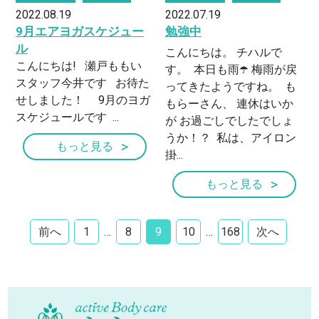
2022.08.19
2022.07.19
9月エアヨガスケジュー
勉強中
ル
こんにちは。 チハルで
こんにちは! 瀬戸ももい
す。 ⁡ 本日も雨☂️ 梅雨が戻
スタッフ今井です お待た
ってきたようですね。 ⁡ も
せしました！ 9月のヨガ
もらーさん、 連休はいか
スケジュールです ...
が お過ごしでしたでしょ
うか！？ ⁡ 私は、アイロン
もっと見る
掛...
もっと見る
前へ
1
…
8
9
10
…
168
次へ