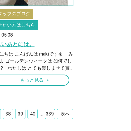
タッフのブログ
せたい方はこちら
.05.08
しいあとには。
にちは こんばんは makiです☀️ み
ま ゴールデンウィークは 如何でし
？ わたしは とても楽しませて貰...
もっと見る
38
39
40
…
339
次へ