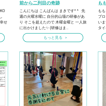
前から二列目の奇跡
も
KO
こんにちは こんばんは まきです^ ^ 先
もも
し
週の火曜水曜に 自分的山場の研修があ
ブロ
幸せ
り そこを超えたので 木曜金曜と 一人旅
いま
に出かけました✨ (研修はま...
タイ
もっと見る