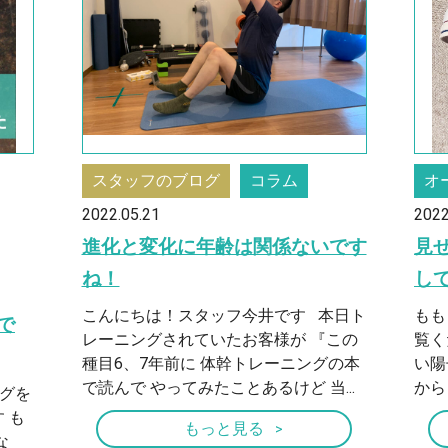
スタッフのブログ
コラム
オ
2022.05.21
2022
進化と変化に年齢は関係ないです
見
ね！
し
こんにちは！スタッフ今井です 本日ト
もも
で
レーニングされていたお客様が 『この
覧く
種目6、7年前に 体幹トレーニングの本
い陽
で読んで やってみたことあるけど 当...
から
ログを
 も
もっと見る
な