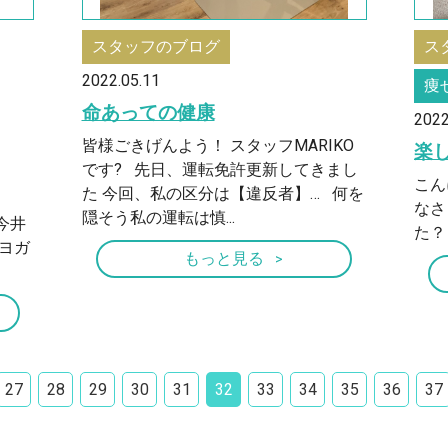
スタッフのブログ
ス
2022.05.11
痩
命あっての健康
2022
皆様ごきげんよう！ スタッフMARIKO
楽
です? 先日、運転免許更新してきまし
こん
た 今回、私の区分は【違反者】… 何を
なさ
隠そう私の運転は慎...
今井
た？
ヨガ
もっと見る
27
28
29
30
31
32
33
34
35
36
37