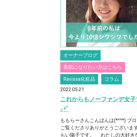
オーナーブログ
美肌になりたい方はこちら
Ravissa化粧品
コラム
2022.05.21
これからもノーファンデ女子
♪*ﾟ
ももらーさんこんばんは(*^^*) ブ
ご覧くださりありがとうございます
もい陽子です。 わたしの大好き