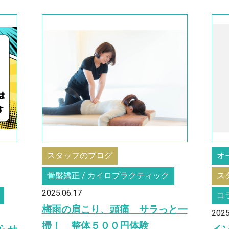
スタッフのブログ
オ
骨盤矯正 / カイロプラクティック
ス
2025.06.17
コ
梅雨の肩こり、頭痛 サラっと一
2025
掃！ 整体５００円体験