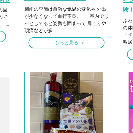
らせ
イ
梅雨の季節は急激な気温の変化や 外出
験
の回
が少なくなって血行不良。 室内でじ
ので
ふわ
っとしてると姿勢も固まって 肩こりや
...
の
頭痛などが多...
「ず
敷居
もっと見る