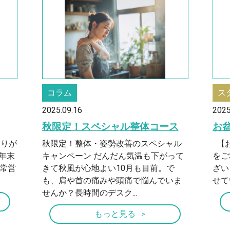
コラム
ス
2025.09.16
2025
秋限定！スペシャル整体コース
お
ありが
秋限定！整体・姿勢改善のスペシャル
【お
年末
キャンペーン だんだん気温も下がって
をご
通常営
きて秋風が心地よい10月も目前。で
ざい
も、肩や首の痛みや頭痛で悩んでいま
せて
せんか？長時間のデスク...
もっと見る