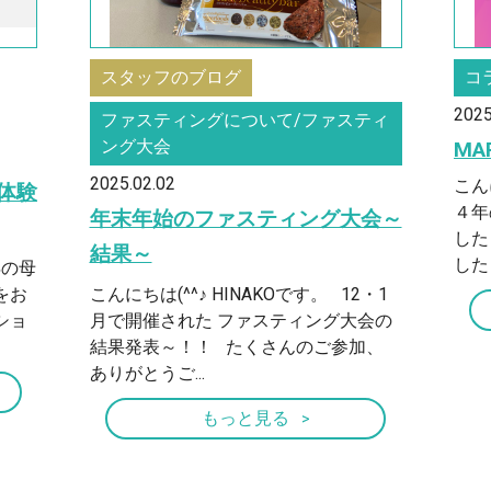
スタッフのブログ
コ
2025
ファスティングについて/ファスティ
ング大会
M
2025.02.02
こん
体験
４年
年末年始のファスティング大会～
した
結果～
した！
年の母
をお
こんにちは(^^♪ HINAKOです。 12・1
ショ
月で開催された ファスティング大会の
結果発表～！！ たくさんのご参加、
ありがとうご...
もっと見る