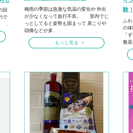
らせ
イ
梅雨の季節は急激な気温の変化や 外出
験
の回
が少なくなって血行不良。 室内でじ
ので
ふわ
っとしてると姿勢も固まって 肩こりや
...
の
頭痛などが多...
「ず
敷居
もっと見る