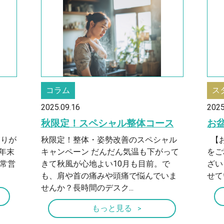
コラム
ス
2025.09.16
2025
秋限定！スペシャル整体コース
お
ありが
秋限定！整体・姿勢改善のスペシャル
【お
年末
キャンペーン だんだん気温も下がって
をご
通常営
きて秋風が心地よい10月も目前。で
ざい
も、肩や首の痛みや頭痛で悩んでいま
せて
せんか？長時間のデスク...
もっと見る