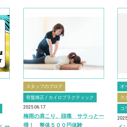
スタッフのブログ
オ
骨盤矯正 / カイロプラクティック
ス
2025.06.17
コ
梅雨の肩こり、頭痛 サラっと一
2025
掃！ 整体５００円体験