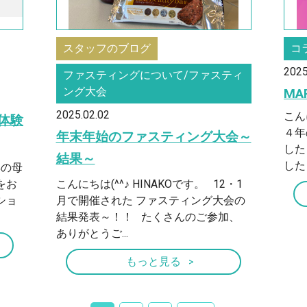
スタッフのブログ
コ
2025
ファスティングについて/ファスティ
ング大会
M
2025.02.02
こん
体験
４年
年末年始のファスティング大会～
した
結果～
した！
年の母
をお
こんにちは(^^♪ HINAKOです。 12・1
ショ
月で開催された ファスティング大会の
結果発表～！！ たくさんのご参加、
ありがとうご...
もっと見る