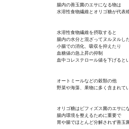
腸内の善玉菌のエサになる物は
水溶性食物繊維とオリゴ糖が代表
水溶性食物繊維を摂取すると
腸内の水分と混ざってヌルヌルし
小腸での消化、吸収を抑えたり
血糖値の急上昇の抑制
血中コレステロール値を下げると
オートミールなどの穀類の他
野菜や海藻、果物に多く含まれて
オリゴ糖はビフィズス菌のエサに
腸内環境を整えるために重要で
胃や腸でほとんど分解されず善玉