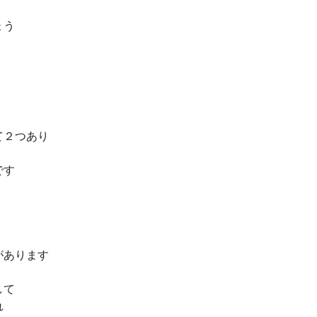
ょう
て２つあり
です
があります
して
れ