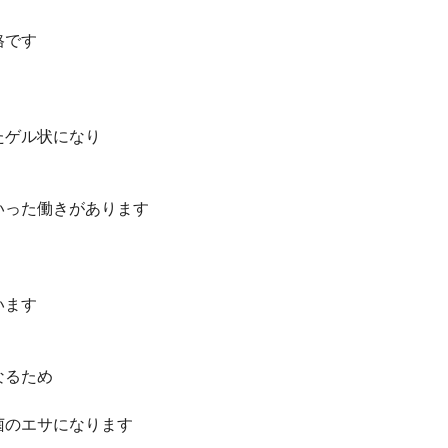
格です
たゲル状になり
いった働きがあります
います
なるため
菌のエサになります