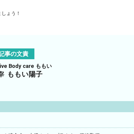
ましょう！
記事の文責
tive Body care ももい
ももい陽子
宰