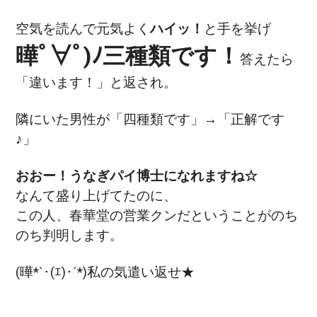
空気を読んで元気よく
ハイッ！
と手を挙げ
曄ﾟ∀ﾟ)ﾉ三種類です！
答えたら
「違います！」と返され。
隣にいた男性が「四種類です」→「正解です
♪」
おおー！うなぎパイ博士になれますね☆
なんて盛り上げてたのに、
この人、春華堂の営業クンだということがのち
のち判明します。
(曄*`･(ｴ)･´*)私の気遣い返せ★