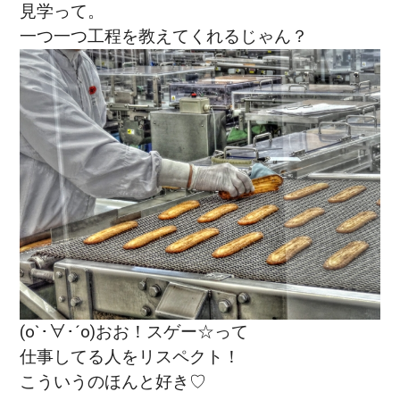
見学って。
一つ一つ
工程を教えてくれるじゃん？
(o`･∀･´o)おお！スゲー☆って
仕事してる人をリスペクト！
こ
ういうのほんと好き♡