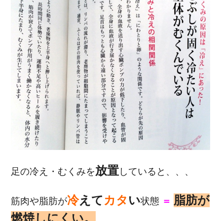
放置
足の冷え・むくみを
していると、、、
冷
えて
カタ
い
脂肪が
筋肉や脂肪が
状態
＝
燃焼しにくい。