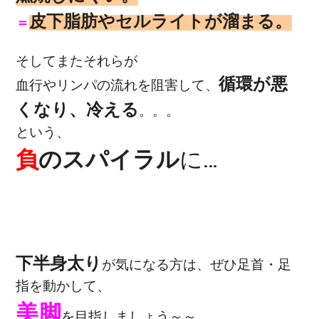
皮下脂肪やセルライトが溜まる。
＝
そしてまたそれらが
循環が悪
血行やリンパの流れを阻害して、
くなり、
冷える
。。。
という、
負
のスパイラル
に…
下半身太り
が気になる方は、ぜひ足首・足
指を動かして、
美脚
を目指しましょう～～