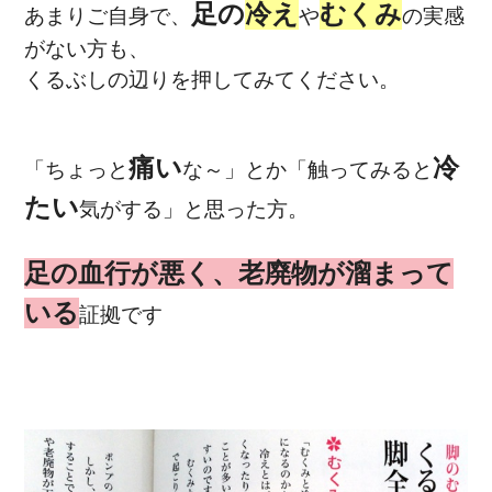
足の
冷え
むくみ
あまりご自身で、
や
の実感
がない方も、
くるぶしの辺りを押してみてください。
痛い
冷
「ちょっと
な～」とか「触ってみると
たい
気がする」と思った方。
足の血行が悪く、老廃物が溜まって
いる
証拠です