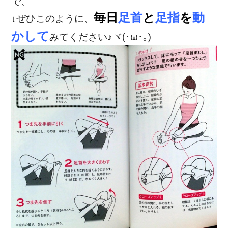
で、
毎日
足首
と
足指
を
動
↓ぜひこのように、
かして
みてください♪ヾ(･ω･｡)