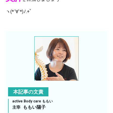
ヽ(*´∀`*)ﾉ.+ﾟ
本記事の文責
active Body care ももい
ももい陽子
主宰