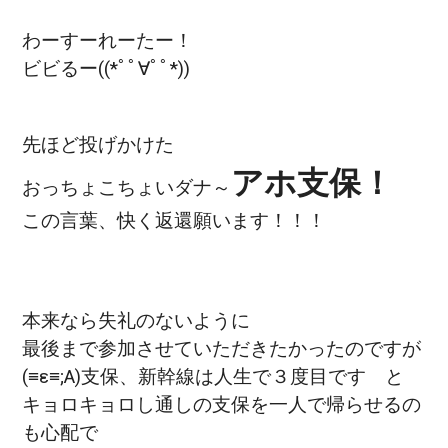
わーすーれーたー！
ビビるー((*ﾟﾟ∀ﾟﾟ*))
先ほど投げかけた
アホ支保！
おっちょこちょいダナ～
この言葉、快く
返還願います！！！
本来なら失礼のないように
最後まで参加させていただきたかったのですが
(≡ε≡;A)支保、新幹線は人生で３度目です と
キョロキョロし通しの支保を一人で帰らせるの
も心配で