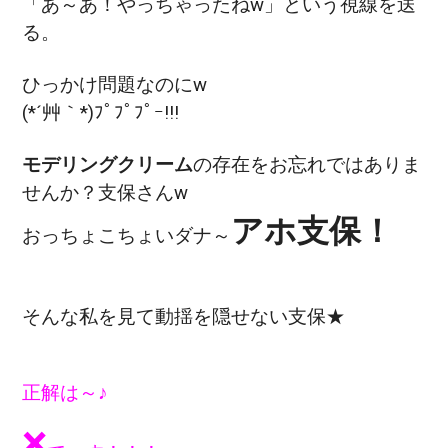
「あ～あ！やっちゃったねw」という視線を送
る。
ひっかけ問題なのにw
(*´艸｀*)ﾌﾟﾌﾟﾌﾟｰ!!!
モデリングクリーム
の存在をお忘れではありま
せんか？支保さんw
アホ支保！
おっちょこちょいダナ～
そんな私を見て動揺を隠せない支保★
正解は～♪
×