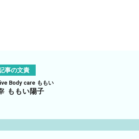
！
記事の文責
tive Body care ももい
ももい陽子
宰