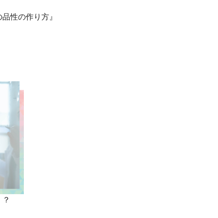
の品性の作り方』
！？