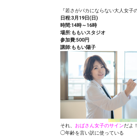
『若さがバカにならない大人女子
日程:3月19日(日)
時間:14時～16時
場所:ももいスタジオ
参加費:500円
講師:ももい陽子
それ、
おばさん女子のサイン
だよ
◯年齢を言い訳に使っている