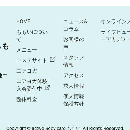
HOME
ニュース&
オンライン
コラム
ももいについ
ライフビュ
て
お客様の
ーアカデミ
 もも
声
メニュー
スタッフ
エステサイト
情報
エアヨガ
地エ
アクセス
エアヨガ体験
求人情報
入会受付中
個人情報
整体料金
保護方針
Copyright © active Body care ももい. All Rights Reserved.