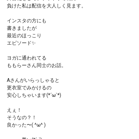
負けた私は配信を大人しく見ます。
インスタの方にも
書きましたが
最近のほっこり
エピソード✨
ヨガに通われてる
ももらーさん同士のお話。
Aさんがいらっしゃると
更衣室でみかけるの
安心しちゃいます(*´ω`*)
えぇ！
そうなの？！
良かった〜( ^ω^ )