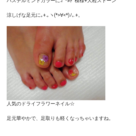
パステルミントカラーにｺﾞｰﾙﾄﾞ模様+大粒ストーン
涼しげな足元に｡+.｡ヽ(*>∀<*)ﾉ｡.+。
人気のドライフラワーネイル☆
足元華やかで、足取りも軽くなっちゃいますね。