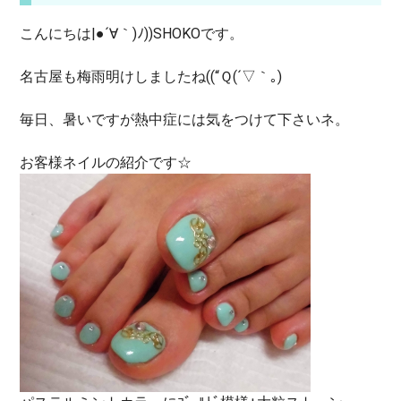
こんにちは|●´∀｀)ﾉ))SHOKOです。
名古屋も梅雨明けしましたね((“Ｑ(´▽｀｡)
毎日、暑いですが熱中症には気をつけて下さいネ。
お客様ネイルの紹介です☆