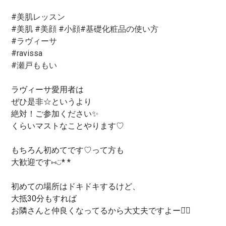
#美肌レッスン
#美肌
#美顔
#小顔
#基礎化粧品の使い方
#ラヴィーサ
#ravissa
#瀬戸ももい
ラヴィーサ愛用者は
ぜひ是非☆というより
絶対！ご参加ください✨
くらいマストなことやります♡
もちろん初めてです♡って方も
大歓迎です⑅︎◡̈︎* *
初めての場所はドキドキするけど、
大抵30分もすれば
お隣さんと仲良くなってるから大丈夫ですよー꒡̈⃝