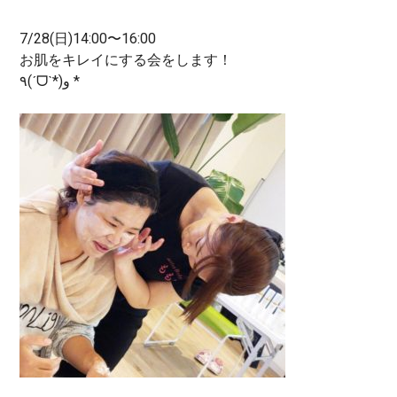
7/28(日)14:00〜16:00
お肌をキレイにする会をします！
٩(ˊᗜˋ*)و *