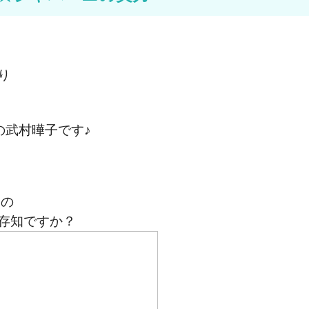
り
の武村曄子です♪
 の
存知ですか？