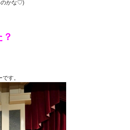
のかな♡)
た？
ーです。