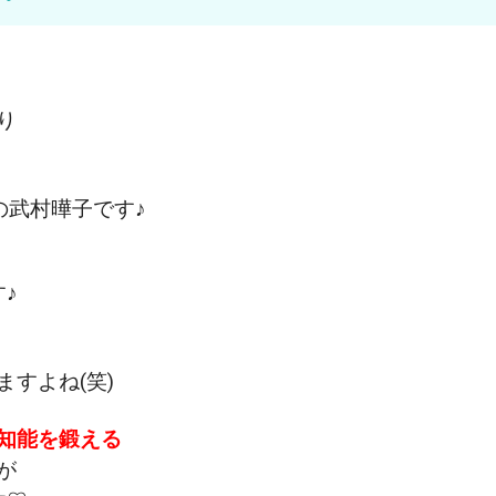
り
の武村曄子です♪
♪
すよね(笑)
知能を鍛える
が