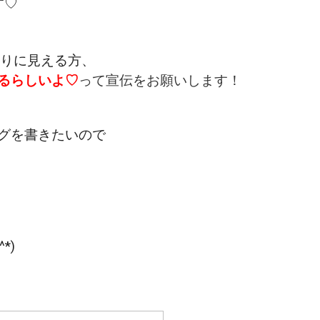
す♡
周りに見える方、
るらしいよ♡
って宣伝をお願いします！
グを書きたいので
*)