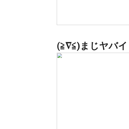
(≧∇≦)まじヤバ