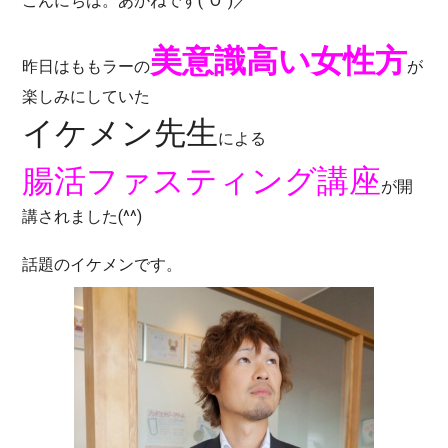
こんにちは。あかねです(^O^)／
美意識高い女性方
昨日はももラーの
が
楽しみにしていた
イケメン先生
による
腸活ファスティング講座
が開
講されました(^^)
話題のイケメンです。