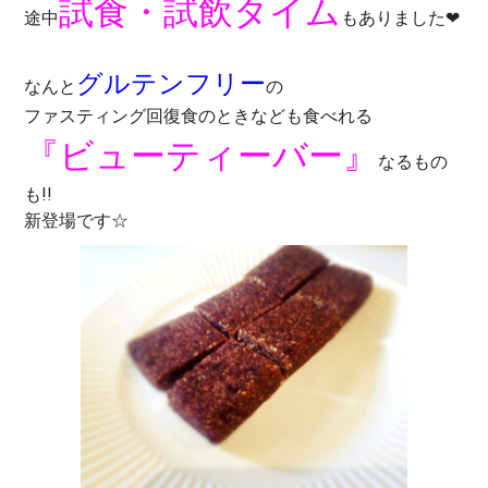
試食・試飲タイム
途中
もありました❤
グルテンフリー
なんと
の
ファスティング回復食のときなども食べれる
『ビューティーバー』
なるもの
も!!
新登場です☆