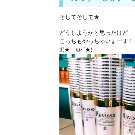
そしてそして★
どうしようかと思ったけど
こっちもやっちゃいまーす！
d(★ゝω･´★)