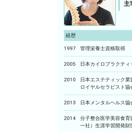
主
経歴
1997
管理栄養士資格取得
2005
日本カイロプラクティ
2010
日本エステティック業
ロイヤルセラピスト協
2013
日本メンタルヘルス協
2014
分子整合医学美容食育
一社）生涯学習開発財