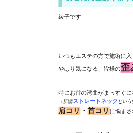
綾子です
いつもエステの方で施術に入
歪
やはり気になる、皆様の
特にお首の湾曲がまっすぐに
ストレートネック
（所謂
という
肩コリ
・
首コリ
に悩まさ