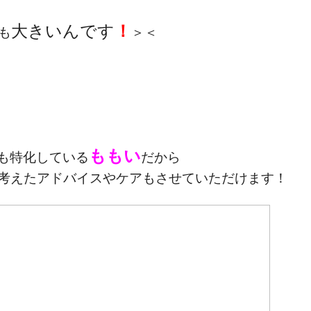
と
大きいんです
！
も
＞＜
ももい
も特化している
だから
考えたアドバイスやケアもさせていただけます！