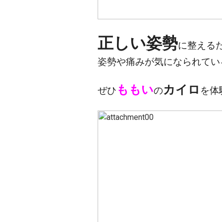
正しい姿勢
に整える
姿勢や痛みが気になられてい
ももい
カイロ
ぜひ
の
を体