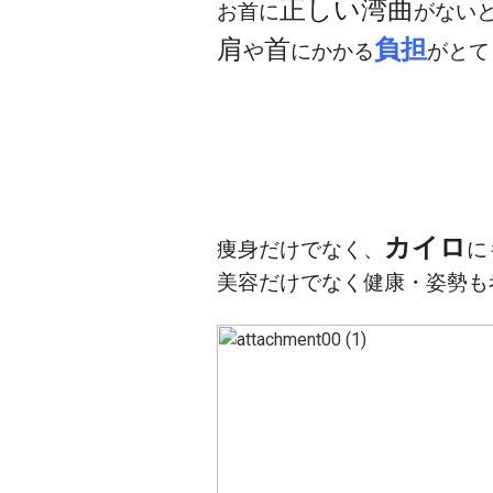
正しい湾曲
お首に
がない
肩
首
負担
や
にかかる
がとて
カイロ
痩身だけでなく、
に
美容だけでなく健康・姿勢も